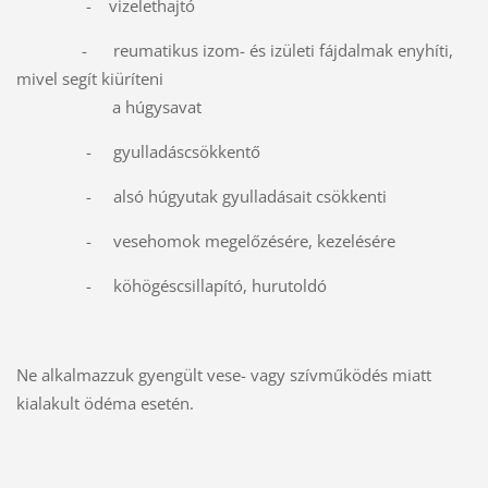
- vizelethajtó
- reumatikus izom- és izületi fájdalmak enyhíti,
mivel segít kiüríteni
a húgysavat
- gyulladáscsökkentő
- alsó húgyutak gyulladásait csökkenti
- vesehomok megelőzésére, kezelésére
- köhögéscsillapító, hurutoldó
Ne alkalmazzuk gyengült vese- vagy szívműködés miatt
kialakult ödéma esetén.