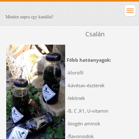
Minden napra egy kanállal!
Csalán
Főbb hatóanyagok:
-klorofil
-kávésav-észterek
-lektinek
-B, C ,K1, U-vitamin
-biogén aminok
-flavonoidok