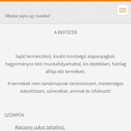
Minden napra egy kanállal!
A BEFŐZDE
Saját termesztésű, kiváló minőségű alapanyagból,
hagyományos kézi munkafolyamattal, kis léptékben, házilag
állítja elő termékeit.
A termékek nem tartalmaznak tartósítószert, mesterséges
édesítőszert, színezéket, aromát és ízfokozót!
SZÖRPÖK
Alacsony cukor tartalmú: