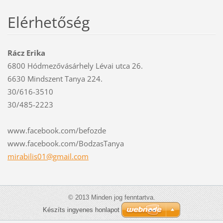
Elérhetőség
Rácz Erika
6800 Hódmezővásárhely Lévai utca 26.
6630 Mindszent Tanya 224.
30/616-3510
30/485-2223
www.facebook.com/befozde
www.facebook.com/BodzasTanya
mirabili
s01@gmai
l.com
© 2013 Minden jog fenntartva.
Készíts ingyenes honlapot