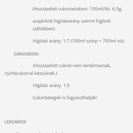
(Hozzáadott cukortartalom: 100ml/kb. 6,5g,
azajánlott hígításiarány szerint hígított
üdítőkben)
Hígítási arány: 1:7 (100ml szörp + 700ml víz)
Cukormentes:
(Hozzáadott cukrot nem tartalmaznak,
nyírfacukorral készülnek.)
Hígítási arány: 1:5
Cukorbetegek is fogyaszthatják!
LEKVÁROK