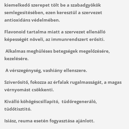
kiemelkedő szerepet tölt be a szabadgyökök
semlegesítésében, ezen keresztül a szervezet
antioxidáns védelmében.
Flavonoid tartalma miatt a szervezet ellenálló
képességét növeli, az immunrendszert erősíti.
Alkalmas meghüléses betegségek megelőzésére,
kezelésére.
A vérszegénység, vashiány ellenszere.
Szíverősítő, fokozza az érfalak rugalmasságát, a magas
vérnyomást csökkenti.
Kiválló köhögéscsillapító, tüdőregeneráló,
tüdőtisztitó.
Isiász, reuma esetén fogyasztása ajánlott.