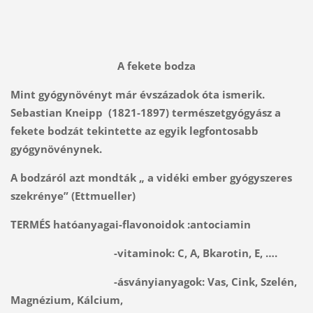
A fekete bodza
Mint gyógynövényt már évszázadok óta ismerik.
Sebastian Kneipp (1821-1897) természetgyógyász a
fekete bodzát tekintette az egyik legfontosabb
gyógynövénynek.
A bodzáról azt mondták „ a vidéki ember gyógyszeres
szekrénye” (Ettmueller)
TERMÉS hatóanyagai-flavonoidok :antociamin
-vitaminok: C, A, Bkarotin, E, ….
-ásványianyagok: Vas, Cink, Szelén,
Magnézium, Kálcium,