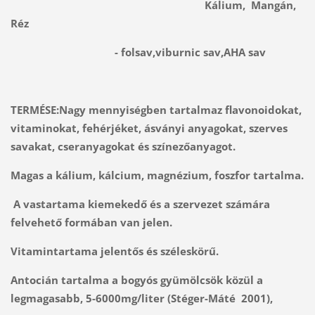
Kálium, Mangán,
Réz
- folsav,viburnic sav,AHA sav
TERMÉSE:Nagy mennyiségben tartalmaz flavonoidokat,
vitaminokat, fehérjéket, ásványi anyagokat, szerves
savakat, cseranyagokat és színezőanyagot.
Magas a kálium, kálcium, magnézium, foszfor tartalma.
A vastartama kiemekedő és a szervezet számára
felvehető formában van jelen.
Vitamintartama jelentős és széleskörű.
Antocián tartalma a bogyós gyümölcsök közül a
legmagasabb, 5-6000mg/liter (Stéger-Máté 2001),