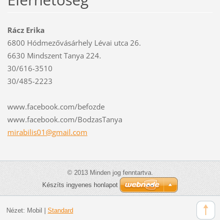
Rácz Erika
6800 Hódmezővásárhely Lévai utca 26.
6630 Mindszent Tanya 224.
30/616-3510
30/485-2223
www.facebook.com/befozde
www.facebook.com/BodzasTanya
mirabili
s01@gmai
l.com
© 2013 Minden jog fenntartva.
Készíts ingyenes honlapot
Nézet:
Mobil
|
Standard