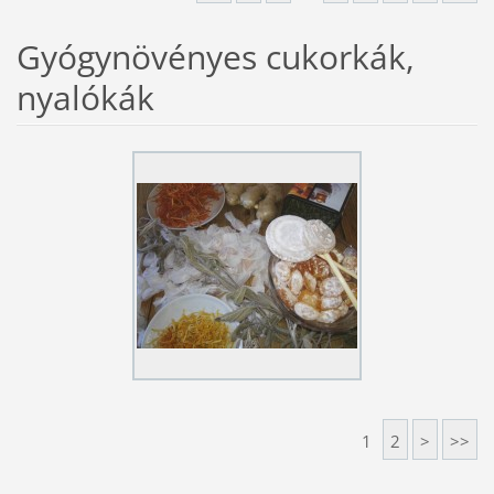
Gyógynövényes cukorkák,
nyalókák
1
2
>
>>