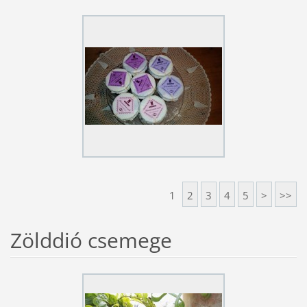
1
2
3
4
5
>
>>
Zölddió csemege