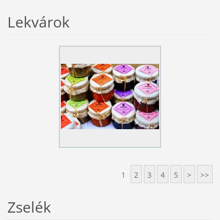
Lekvárok
1
2
3
4
5
>
>>
Zselék