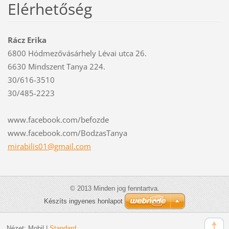
Elérhetőség
Rácz Erika
6800 Hódmezővásárhely Lévai utca 26.
6630 Mindszent Tanya 224.
30/616-3510
30/485-2223
www.facebook.com/befozde
www.facebook.com/BodzasTanya
mirabili
s01@gmai
l.com
© 2013 Minden jog fenntartva.
Készíts ingyenes honlapot
Nézet:
Mobil
|
Standard