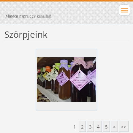
Minden napra egy kanállal!
Szörpjeink
1
2
3
4
5
>
>>