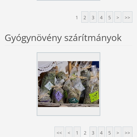
1
2
3
4
5
>
>>
Gyógynövény szárítmányok
<<
<
1
2
3
4
5
>
>>