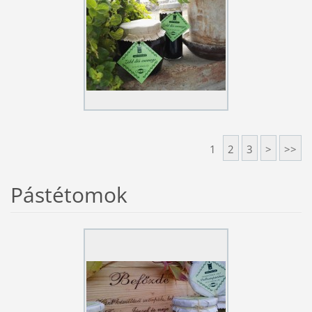
1
2
3
>
>>
Pástétomok