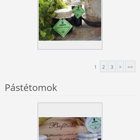
1
2
3
>
>>
Pástétomok