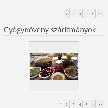
1
2
3
4
5
>
>>
Gyógynövény szárítmányok
1
2
3
4
5
>
>>