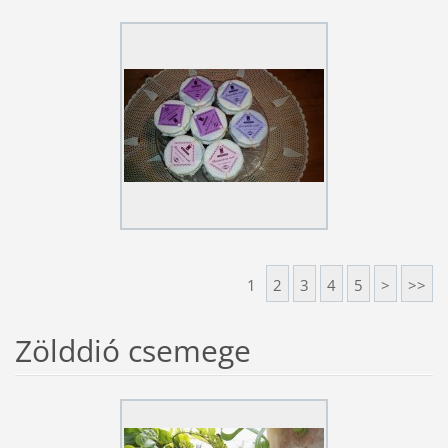
1
2
3
4
5
>
>>
Zölddió csemege