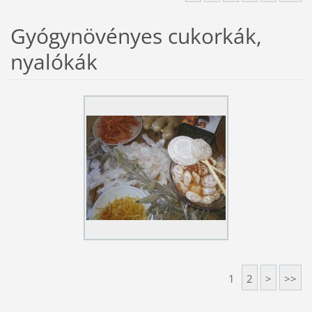
Gyógynövényes cukorkák,
nyalókák
1
2
>
>>