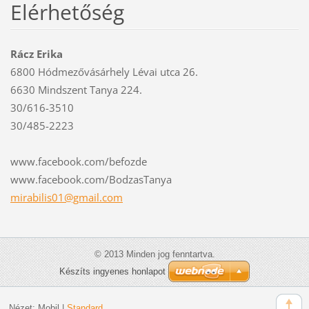
Elérhetőség
Rácz Erika
6800 Hódmezővásárhely Lévai utca 26.
6630 Mindszent Tanya 224.
30/616-3510
30/485-2223
www.facebook.com/befozde
www.facebook.com/BodzasTanya
mirabili
s01@gmai
l.com
© 2013 Minden jog fenntartva.
Készíts ingyenes honlapot
Nézet:
Mobil
|
Standard