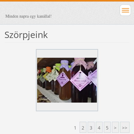
Minden napra egy kanállal!
Szörpjeink
1
2
3
4
5
>
>>