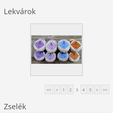
Lekvárok
<<
<
1
2
3
4
5
>
>>
Zselék